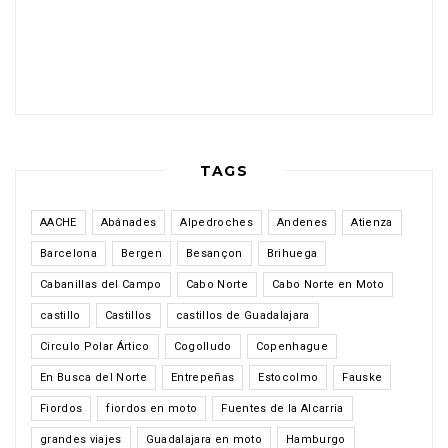
TAGS
AACHE
Abánades
Alpedroches
Andenes
Atienza
Barcelona
Bergen
Besançon
Brihuega
Cabanillas del Campo
Cabo Norte
Cabo Norte en Moto
castillo
Castillos
castillos de Guadalajara
Circulo Polar Ártico
Cogolludo
Copenhague
En Busca del Norte
Entrepeñas
Estocolmo
Fauske
Fiordos
fiordos en moto
Fuentes de la Alcarria
grandes viajes
Guadalajara en moto
Hamburgo