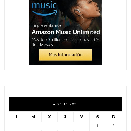
AGOSTO 2026
L
M
X
J
V
S
D
1
2