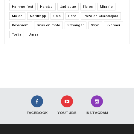
Hammerfest
Harstad
Jadraque
libros
Miralrio
Molde
Nordkapp
Oslo
Pere
Pozo de Guadalajara
Rovaniemi
rutas en moto
Stavanger
Stryn
Svolvaer
Torija
Umea
FACEBOOK
YOUTUBE
INSTAGRAM