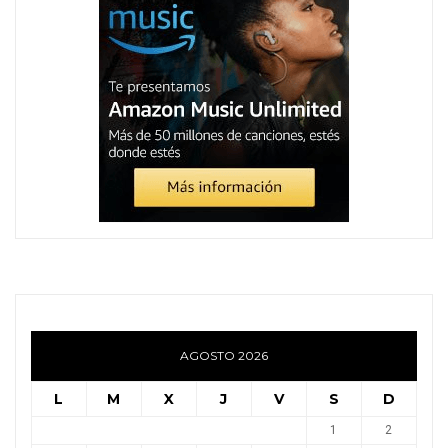
AGOSTO 2026
L
M
X
J
V
S
D
1
2