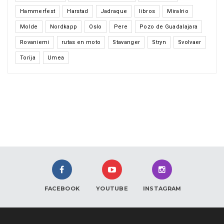
Hammerfest
Harstad
Jadraque
libros
Miralrio
Molde
Nordkapp
Oslo
Pere
Pozo de Guadalajara
Rovaniemi
rutas en moto
Stavanger
Stryn
Svolvaer
Torija
Umea
FACEBOOK
YOUTUBE
INSTAGRAM