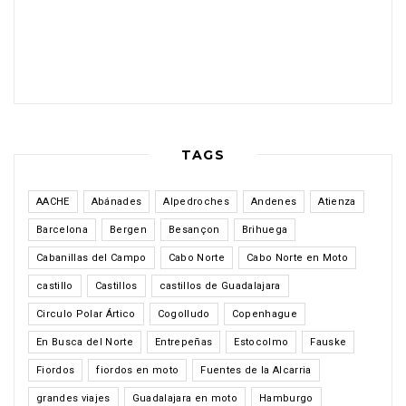
TAGS
AACHE
Abánades
Alpedroches
Andenes
Atienza
Barcelona
Bergen
Besançon
Brihuega
Cabanillas del Campo
Cabo Norte
Cabo Norte en Moto
castillo
Castillos
castillos de Guadalajara
Circulo Polar Ártico
Cogolludo
Copenhague
En Busca del Norte
Entrepeñas
Estocolmo
Fauske
Fiordos
fiordos en moto
Fuentes de la Alcarria
grandes viajes
Guadalajara en moto
Hamburgo