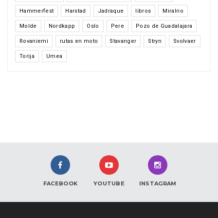
Hammerfest
Harstad
Jadraque
libros
Miralrio
Molde
Nordkapp
Oslo
Pere
Pozo de Guadalajara
Rovaniemi
rutas en moto
Stavanger
Stryn
Svolvaer
Torija
Umea
FACEBOOK
YOUTUBE
INSTAGRAM