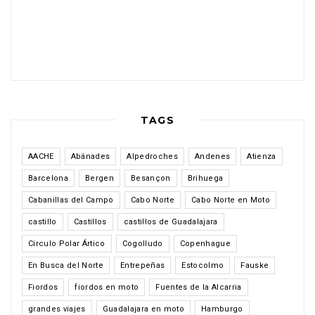
TAGS
AACHE
Abánades
Alpedroches
Andenes
Atienza
Barcelona
Bergen
Besançon
Brihuega
Cabanillas del Campo
Cabo Norte
Cabo Norte en Moto
castillo
Castillos
castillos de Guadalajara
Circulo Polar Ártico
Cogolludo
Copenhague
En Busca del Norte
Entrepeñas
Estocolmo
Fauske
Fiordos
fiordos en moto
Fuentes de la Alcarria
grandes viajes
Guadalajara en moto
Hamburgo