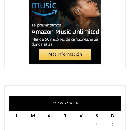
AGOSTO 2026
L
M
X
J
V
S
D
1
2