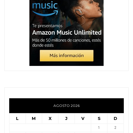
AGOSTO 2026
L
M
X
J
V
S
D
1
2