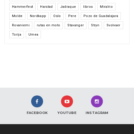
Hammerfest
Harstad
Jadraque
libros
Miralrio
Molde
Nordkapp
Oslo
Pere
Pozo de Guadalajara
Rovaniemi
rutas en moto
Stavanger
Stryn
Svolvaer
Torija
Umea
FACEBOOK
YOUTUBE
INSTAGRAM