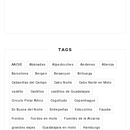
TAGS
AACHE
Abánades
Alpedroches
Andenes
Atienza
Barcelona
Bergen
Besançon
Brihuega
Cabanillas del Campo
Cabo Norte
Cabo Norte en Moto
castillo
Castillos
castillos de Guadalajara
Circulo Polar Ártico
Cogolludo
Copenhague
En Busca del Norte
Entrepeñas
Estocolmo
Fauske
Fiordos
fiordos en moto
Fuentes de la Alcarria
grandes viajes
Guadalajara en moto
Hamburgo