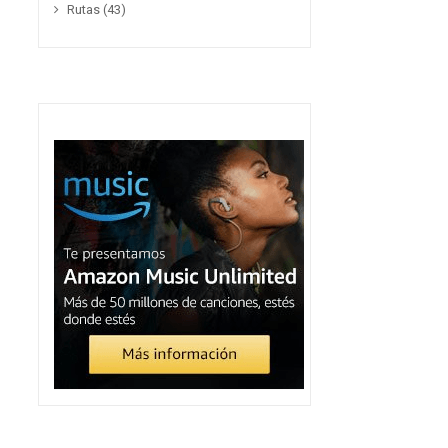
Rutas
(43)