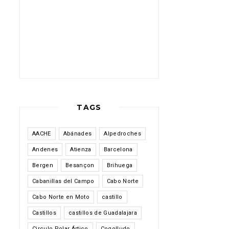
TAGS
AACHE
Abánades
Alpedroches
Andenes
Atienza
Barcelona
Bergen
Besançon
Brihuega
Cabanillas del Campo
Cabo Norte
Cabo Norte en Moto
castillo
Castillos
castillos de Guadalajara
Circulo Polar Ártico
Cogolludo