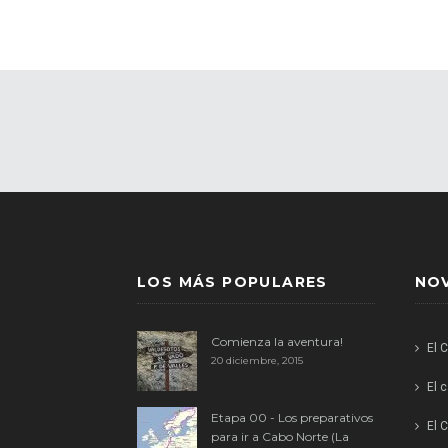
LOS MÁS POPULARES
NO
Comienza la aventura!
El 
20 diciembre, 2015
El 
Etapa 00 - Los preparativos
El C
para ir a Cabo Norte (La