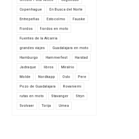
Copenhague
En Busca del Norte
Entrepeñas
Estocolmo
Fauske
Fiordos
fiordos en moto
Fuentes de la Alcarria
grandes viajes
Guadalajara en moto
Hamburgo
Hammerfest
Harstad
Jadraque
libros
Miralrio
Molde
Nordkapp
Oslo
Pere
Pozo de Guadalajara
Rovaniemi
rutas en moto
Stavanger
Stryn
Svolvaer
Torija
Umea