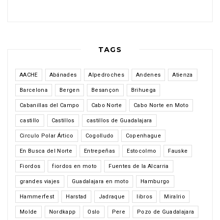
TAGS
AACHE
Abánades
Alpedroches
Andenes
Atienza
Barcelona
Bergen
Besançon
Brihuega
Cabanillas del Campo
Cabo Norte
Cabo Norte en Moto
castillo
Castillos
castillos de Guadalajara
Circulo Polar Ártico
Cogolludo
Copenhague
En Busca del Norte
Entrepeñas
Estocolmo
Fauske
Fiordos
fiordos en moto
Fuentes de la Alcarria
grandes viajes
Guadalajara en moto
Hamburgo
Hammerfest
Harstad
Jadraque
libros
Miralrio
Molde
Nordkapp
Oslo
Pere
Pozo de Guadalajara