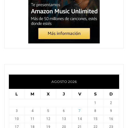
AGOSTO 2026
L
M
X
J
V
S
D
1
2
3
4
5
6
7
8
9
10
11
12
13
14
15
16
17
18
19
20
21
22
23