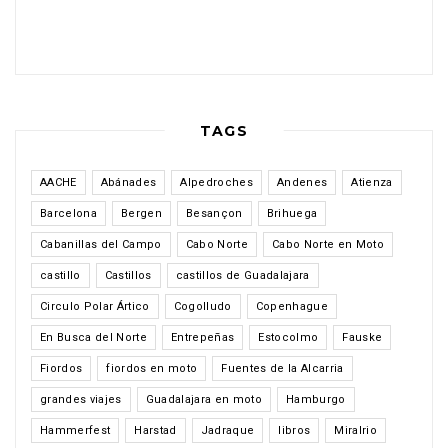
TAGS
AACHE
Abánades
Alpedroches
Andenes
Atienza
Barcelona
Bergen
Besançon
Brihuega
Cabanillas del Campo
Cabo Norte
Cabo Norte en Moto
castillo
Castillos
castillos de Guadalajara
Circulo Polar Ártico
Cogolludo
Copenhague
En Busca del Norte
Entrepeñas
Estocolmo
Fauske
Fiordos
fiordos en moto
Fuentes de la Alcarria
grandes viajes
Guadalajara en moto
Hamburgo
Hammerfest
Harstad
Jadraque
libros
Miralrio