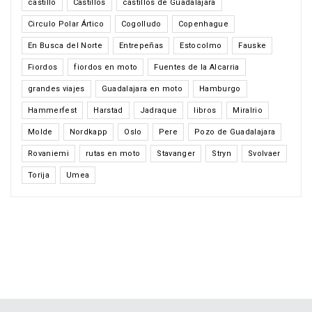
castillo
Castillos
castillos de Guadalajara
Circulo Polar Ártico
Cogolludo
Copenhague
En Busca del Norte
Entrepeñas
Estocolmo
Fauske
Fiordos
fiordos en moto
Fuentes de la Alcarria
grandes viajes
Guadalajara en moto
Hamburgo
Hammerfest
Harstad
Jadraque
libros
Miralrio
Molde
Nordkapp
Oslo
Pere
Pozo de Guadalajara
Rovaniemi
rutas en moto
Stavanger
Stryn
Svolvaer
Torija
Umea