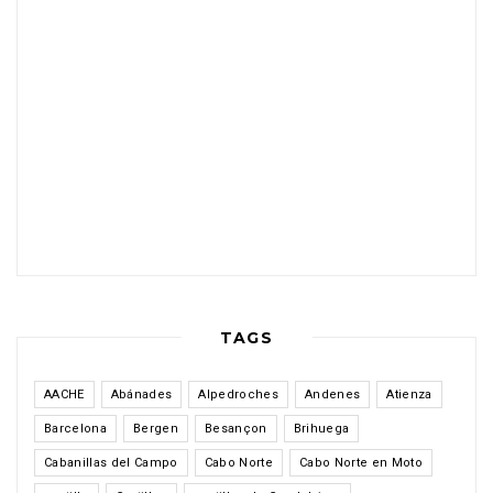
TAGS
AACHE
Abánades
Alpedroches
Andenes
Atienza
Barcelona
Bergen
Besançon
Brihuega
Cabanillas del Campo
Cabo Norte
Cabo Norte en Moto