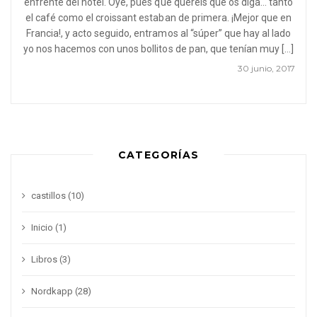
enfrente del hotel. Oye, pues que queréis que os diga… tanto
el café como el croissant estaban de primera. ¡Mejor que en
Francia!, y acto seguido, entramos al “súper” que hay al lado
yo nos hacemos con unos bollitos de pan, que tenían muy […]
30 junio, 2017
CATEGORÍAS
castillos
(10)
Inicio
(1)
Libros
(3)
Nordkapp
(28)