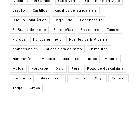
Cabanillas del Campo
Cabo Norte
Cabo Norte en Moto
castillo
Castillos
castillos de Guadalajara
Circulo Polar Ártico
Cogolludo
Copenhague
En Busca del Norte
Entrepeñas
Estocolmo
Fauske
Fiordos
fiordos en moto
Fuentes de la Alcarria
grandes viajes
Guadalajara en moto
Hamburgo
Hammerfest
Harstad
Jadraque
libros
Miralrio
Molde
Nordkapp
Oslo
Pere
Pozo de Guadalajara
Rovaniemi
rutas en moto
Stavanger
Stryn
Svolvaer
Torija
Umea