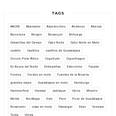
TAGS
AACHE
Abánades
Alpedroches
Andenes
Atienza
Barcelona
Bergen
Besançon
Brihuega
Cabanillas del Campo
Cabo Norte
Cabo Norte en Moto
castillo
Castillos
castillos de Guadalajara
Circulo Polar Ártico
Cogolludo
Copenhague
En Busca del Norte
Entrepeñas
Estocolmo
Fauske
Fiordos
fiordos en moto
Fuentes de la Alcarria
grandes viajes
Guadalajara en moto
Hamburgo
Hammerfest
Harstad
Jadraque
libros
Miralrio
Molde
Nordkapp
Oslo
Pere
Pozo de Guadalajara
Rovaniemi
rutas en moto
Stavanger
Stryn
Svolvaer
Torija
Umea