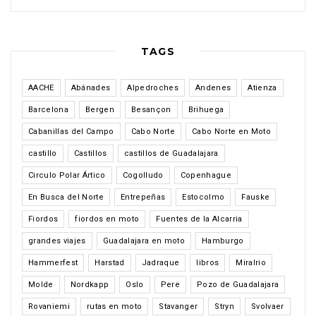
TAGS
AACHE
Abánades
Alpedroches
Andenes
Atienza
Barcelona
Bergen
Besançon
Brihuega
Cabanillas del Campo
Cabo Norte
Cabo Norte en Moto
castillo
Castillos
castillos de Guadalajara
Circulo Polar Ártico
Cogolludo
Copenhague
En Busca del Norte
Entrepeñas
Estocolmo
Fauske
Fiordos
fiordos en moto
Fuentes de la Alcarria
grandes viajes
Guadalajara en moto
Hamburgo
Hammerfest
Harstad
Jadraque
libros
Miralrio
Molde
Nordkapp
Oslo
Pere
Pozo de Guadalajara
Rovaniemi
rutas en moto
Stavanger
Stryn
Svolvaer