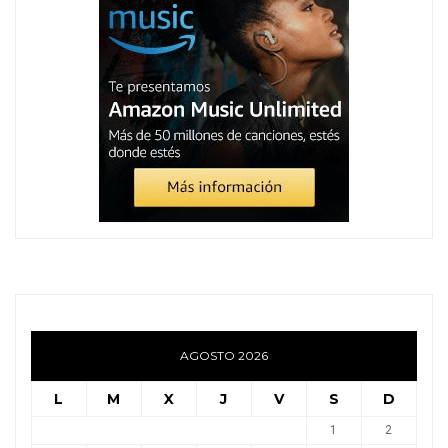
AGOSTO 2026
L
M
X
J
V
S
D
1
2