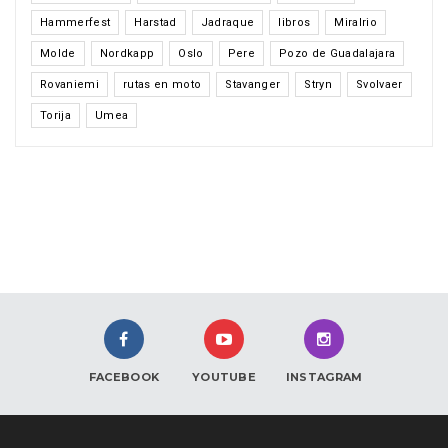
Hammerfest
Harstad
Jadraque
libros
Miralrio
Molde
Nordkapp
Oslo
Pere
Pozo de Guadalajara
Rovaniemi
rutas en moto
Stavanger
Stryn
Svolvaer
Torija
Umea
FACEBOOK
YOUTUBE
INSTAGRAM