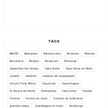
TAGS
AACHE
Abánades
Alpedroches
Andenes
Atienza
Barcelona
Bergen
Besançon
Brihuega
Cabanillas del Campo
Cabo Norte
Cabo Norte en Moto
castillo
Castillos
castillos de Guadalajara
Circulo Polar Ártico
Cogolludo
Copenhague
En Busca del Norte
Entrepeñas
Estocolmo
Fauske
Fiordos
fiordos en moto
Fuentes de la Alcarria
grandes viajes
Guadalajara en moto
Hamburgo