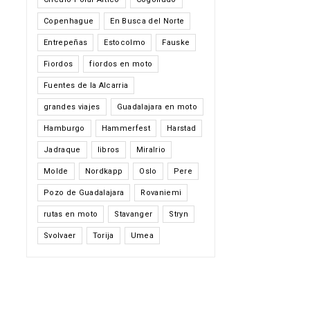
Copenhague
En Busca del Norte
Entrepeñas
Estocolmo
Fauske
Fiordos
fiordos en moto
Fuentes de la Alcarria
grandes viajes
Guadalajara en moto
Hamburgo
Hammerfest
Harstad
Jadraque
libros
Miralrio
Molde
Nordkapp
Oslo
Pere
Pozo de Guadalajara
Rovaniemi
rutas en moto
Stavanger
Stryn
Svolvaer
Torija
Umea