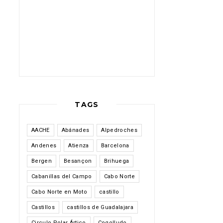
TAGS
AACHE
Abánades
Alpedroches
Andenes
Atienza
Barcelona
Bergen
Besançon
Brihuega
Cabanillas del Campo
Cabo Norte
Cabo Norte en Moto
castillo
Castillos
castillos de Guadalajara
Circulo Polar Ártico
Cogolludo