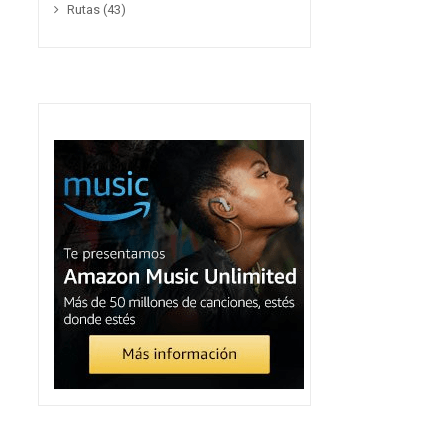
Rutas
(43)