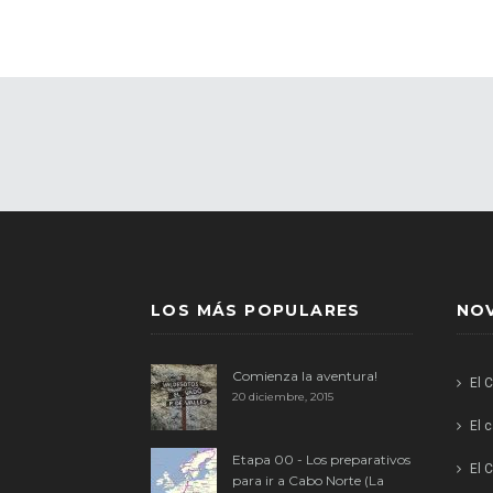
LOS MÁS POPULARES
NO
Comienza la aventura!
El 
20 diciembre, 2015
El 
Etapa 00 - Los preparativos
El C
para ir a Cabo Norte (La