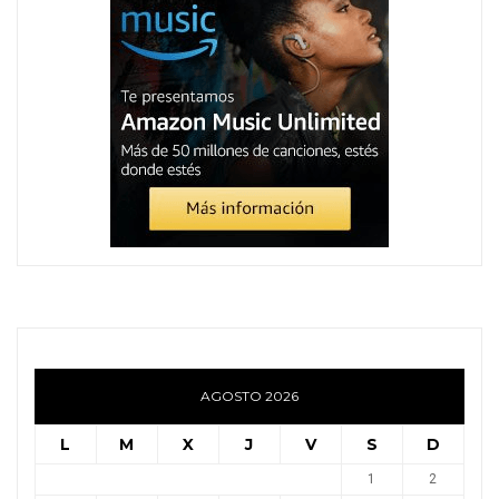
AGOSTO 2026
L
M
X
J
V
S
D
1
2