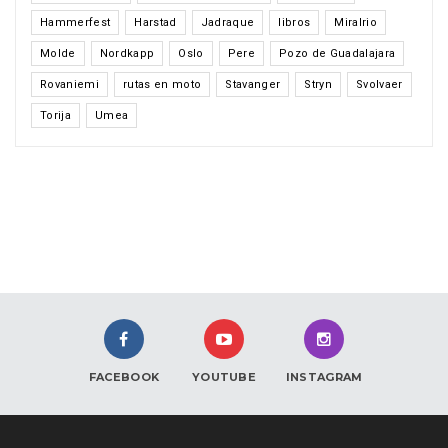
Hammerfest
Harstad
Jadraque
libros
Miralrio
Molde
Nordkapp
Oslo
Pere
Pozo de Guadalajara
Rovaniemi
rutas en moto
Stavanger
Stryn
Svolvaer
Torija
Umea
FACEBOOK
YOUTUBE
INSTAGRAM