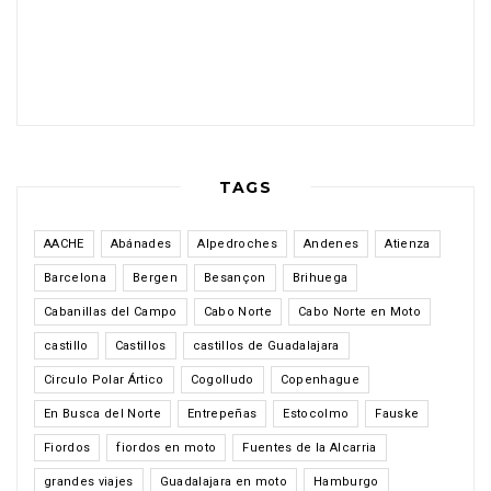
TAGS
AACHE
Abánades
Alpedroches
Andenes
Atienza
Barcelona
Bergen
Besançon
Brihuega
Cabanillas del Campo
Cabo Norte
Cabo Norte en Moto
castillo
Castillos
castillos de Guadalajara
Circulo Polar Ártico
Cogolludo
Copenhague
En Busca del Norte
Entrepeñas
Estocolmo
Fauske
Fiordos
fiordos en moto
Fuentes de la Alcarria
grandes viajes
Guadalajara en moto
Hamburgo