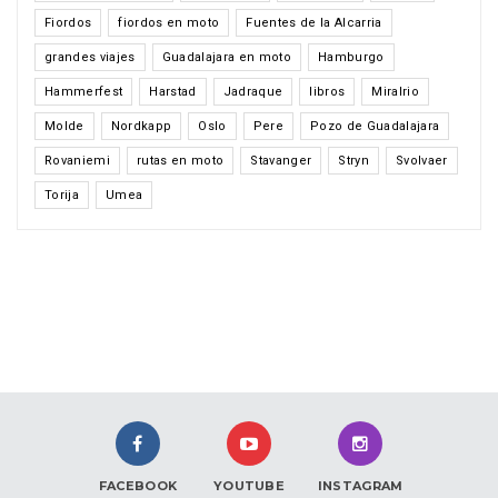
Fiordos
fiordos en moto
Fuentes de la Alcarria
grandes viajes
Guadalajara en moto
Hamburgo
Hammerfest
Harstad
Jadraque
libros
Miralrio
Molde
Nordkapp
Oslo
Pere
Pozo de Guadalajara
Rovaniemi
rutas en moto
Stavanger
Stryn
Svolvaer
Torija
Umea
FACEBOOK
YOUTUBE
INSTAGRAM