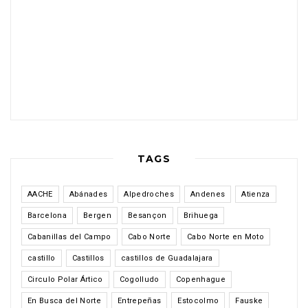
TAGS
AACHE
Abánades
Alpedroches
Andenes
Atienza
Barcelona
Bergen
Besançon
Brihuega
Cabanillas del Campo
Cabo Norte
Cabo Norte en Moto
castillo
Castillos
castillos de Guadalajara
Circulo Polar Ártico
Cogolludo
Copenhague
En Busca del Norte
Entrepeñas
Estocolmo
Fauske