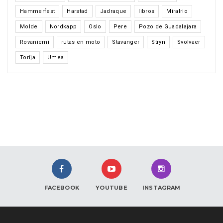
Hammerfest
Harstad
Jadraque
libros
Miralrio
Molde
Nordkapp
Oslo
Pere
Pozo de Guadalajara
Rovaniemi
rutas en moto
Stavanger
Stryn
Svolvaer
Torija
Umea
FACEBOOK
YOUTUBE
INSTAGRAM