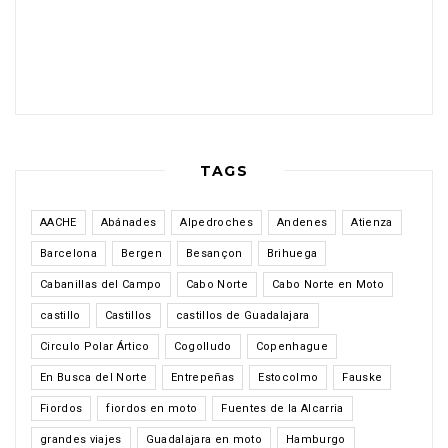
TAGS
AACHE
Abánades
Alpedroches
Andenes
Atienza
Barcelona
Bergen
Besançon
Brihuega
Cabanillas del Campo
Cabo Norte
Cabo Norte en Moto
castillo
Castillos
castillos de Guadalajara
Circulo Polar Ártico
Cogolludo
Copenhague
En Busca del Norte
Entrepeñas
Estocolmo
Fauske
Fiordos
fiordos en moto
Fuentes de la Alcarria
grandes viajes
Guadalajara en moto
Hamburgo