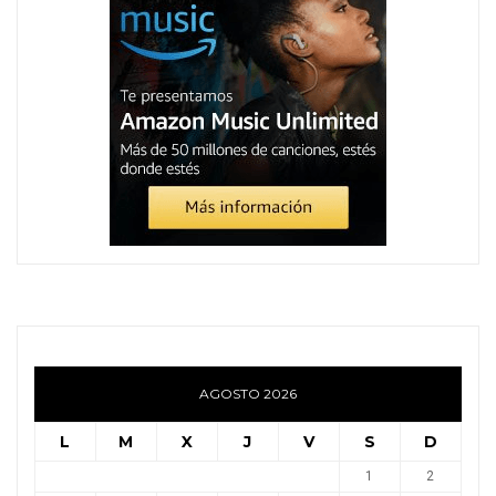
AGOSTO 2026
L
M
X
J
V
S
D
1
2