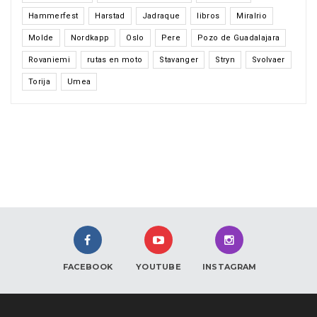
Hammerfest
Harstad
Jadraque
libros
Miralrio
Molde
Nordkapp
Oslo
Pere
Pozo de Guadalajara
Rovaniemi
rutas en moto
Stavanger
Stryn
Svolvaer
Torija
Umea
FACEBOOK
YOUTUBE
INSTAGRAM