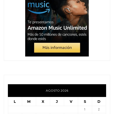
AGOSTO 2026
L
M
X
J
V
S
D
1
2