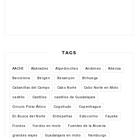
TAGS
AACHE
Abánades
Alpedroches
Andenes
Atienza
Barcelona
Bergen
Besançon
Brihuega
Cabanillas del Campo
Cabo Norte
Cabo Norte en Moto
castillo
Castillos
castillos de Guadalajara
Circulo Polar Ártico
Cogolludo
Copenhague
En Busca del Norte
Entrepeñas
Estocolmo
Fauske
Fiordos
fiordos en moto
Fuentes de la Alcarria
grandes viajes
Guadalajara en moto
Hamburgo