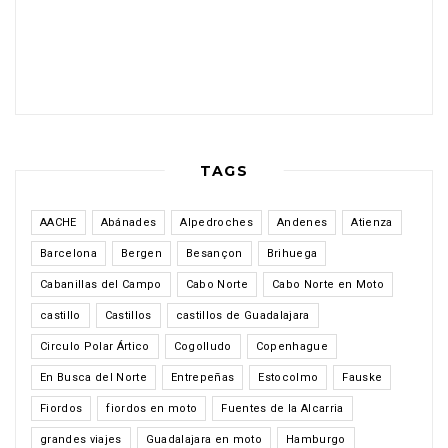
TAGS
AACHE
Abánades
Alpedroches
Andenes
Atienza
Barcelona
Bergen
Besançon
Brihuega
Cabanillas del Campo
Cabo Norte
Cabo Norte en Moto
castillo
Castillos
castillos de Guadalajara
Circulo Polar Ártico
Cogolludo
Copenhague
En Busca del Norte
Entrepeñas
Estocolmo
Fauske
Fiordos
fiordos en moto
Fuentes de la Alcarria
grandes viajes
Guadalajara en moto
Hamburgo