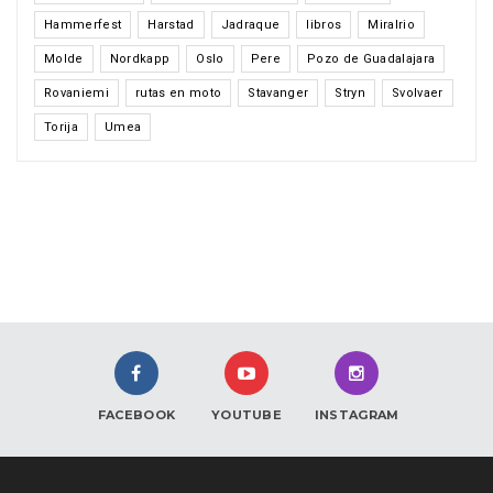
Hammerfest
Harstad
Jadraque
libros
Miralrio
Molde
Nordkapp
Oslo
Pere
Pozo de Guadalajara
Rovaniemi
rutas en moto
Stavanger
Stryn
Svolvaer
Torija
Umea
FACEBOOK
YOUTUBE
INSTAGRAM