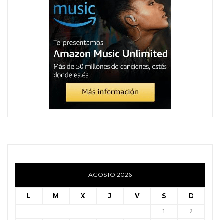
AGOSTO 2026
L
M
X
J
V
S
D
1
2