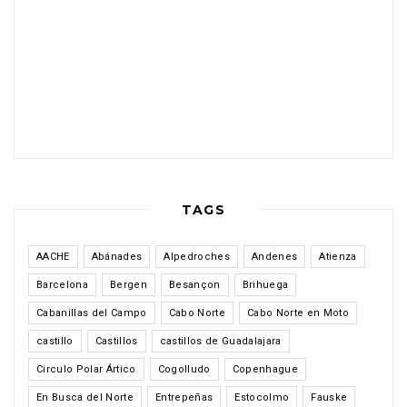
TAGS
AACHE
Abánades
Alpedroches
Andenes
Atienza
Barcelona
Bergen
Besançon
Brihuega
Cabanillas del Campo
Cabo Norte
Cabo Norte en Moto
castillo
Castillos
castillos de Guadalajara
Circulo Polar Ártico
Cogolludo
Copenhague
En Busca del Norte
Entrepeñas
Estocolmo
Fauske