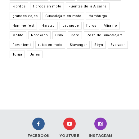
Fiordos
fiordos en moto
Fuentes de la Alcarria
grandes viajes
Guadalajara en moto
Hamburgo
Hammerfest
Harstad
Jadraque
libros
Miralrio
Molde
Nordkapp
Oslo
Pere
Pozo de Guadalajara
Rovaniemi
rutas en moto
Stavanger
Stryn
Svolvaer
Torija
Umea
FACEBOOK
YOUTUBE
INSTAGRAM