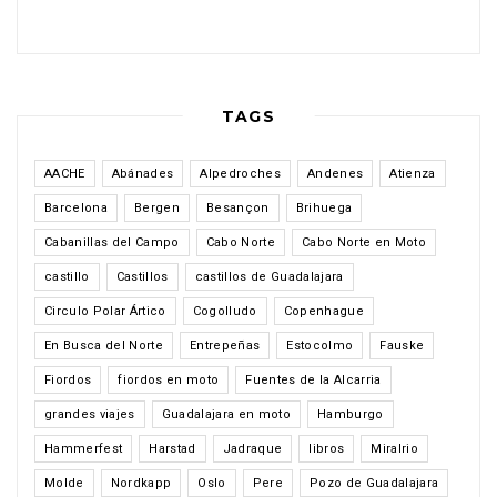
TAGS
AACHE
Abánades
Alpedroches
Andenes
Atienza
Barcelona
Bergen
Besançon
Brihuega
Cabanillas del Campo
Cabo Norte
Cabo Norte en Moto
castillo
Castillos
castillos de Guadalajara
Circulo Polar Ártico
Cogolludo
Copenhague
En Busca del Norte
Entrepeñas
Estocolmo
Fauske
Fiordos
fiordos en moto
Fuentes de la Alcarria
grandes viajes
Guadalajara en moto
Hamburgo
Hammerfest
Harstad
Jadraque
libros
Miralrio
Molde
Nordkapp
Oslo
Pere
Pozo de Guadalajara