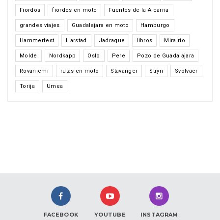
Fiordos
fiordos en moto
Fuentes de la Alcarria
grandes viajes
Guadalajara en moto
Hamburgo
Hammerfest
Harstad
Jadraque
libros
Miralrio
Molde
Nordkapp
Oslo
Pere
Pozo de Guadalajara
Rovaniemi
rutas en moto
Stavanger
Stryn
Svolvaer
Torija
Umea
FACEBOOK
YOUTUBE
INSTAGRAM