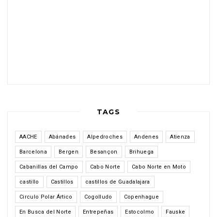
TAGS
AACHE
Abánades
Alpedroches
Andenes
Atienza
Barcelona
Bergen
Besançon
Brihuega
Cabanillas del Campo
Cabo Norte
Cabo Norte en Moto
castillo
Castillos
castillos de Guadalajara
Circulo Polar Ártico
Cogolludo
Copenhague
En Busca del Norte
Entrepeñas
Estocolmo
Fauske