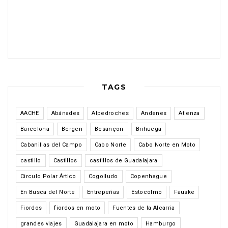
TAGS
AACHE
Abánades
Alpedroches
Andenes
Atienza
Barcelona
Bergen
Besançon
Brihuega
Cabanillas del Campo
Cabo Norte
Cabo Norte en Moto
castillo
Castillos
castillos de Guadalajara
Circulo Polar Ártico
Cogolludo
Copenhague
En Busca del Norte
Entrepeñas
Estocolmo
Fauske
Fiordos
fiordos en moto
Fuentes de la Alcarria
grandes viajes
Guadalajara en moto
Hamburgo