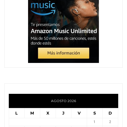
AGOSTO 2026
L
M
X
J
V
S
D
1
2