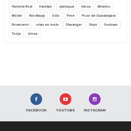
Hammerfest
Harstad
Jadraque
libros
Miralrio
Molde
Nordkapp
Oslo
Pere
Pozo de Guadalajara
Rovaniemi
rutas en moto
Stavanger
Stryn
Svolvaer
Torija
Umea
FACEBOOK
YOUTUBE
INSTAGRAM