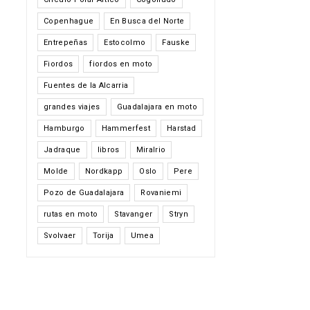
Copenhague
En Busca del Norte
Entrepeñas
Estocolmo
Fauske
Fiordos
fiordos en moto
Fuentes de la Alcarria
grandes viajes
Guadalajara en moto
Hamburgo
Hammerfest
Harstad
Jadraque
libros
Miralrio
Molde
Nordkapp
Oslo
Pere
Pozo de Guadalajara
Rovaniemi
rutas en moto
Stavanger
Stryn
Svolvaer
Torija
Umea