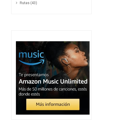
Rutas
(43)