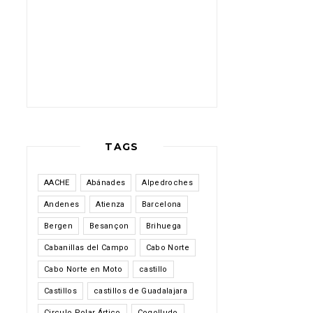
TAGS
AACHE
Abánades
Alpedroches
Andenes
Atienza
Barcelona
Bergen
Besançon
Brihuega
Cabanillas del Campo
Cabo Norte
Cabo Norte en Moto
castillo
Castillos
castillos de Guadalajara
Circulo Polar Ártico
Cogolludo