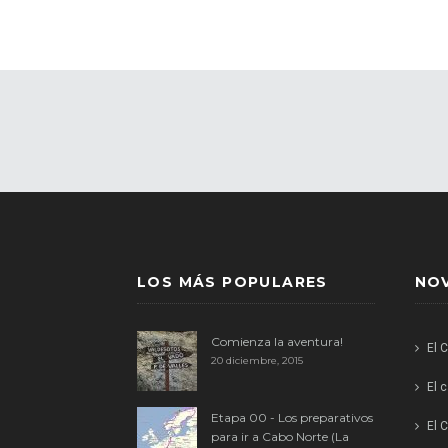
LOS MÁS POPULARES
NO
Comienza la aventura!
El 
20 diciembre, 2015
El 
Etapa 00 - Los preparativos
El C
para ir a Cabo Norte (La