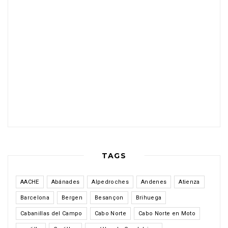
TAGS
AACHE
Abánades
Alpedroches
Andenes
Atienza
Barcelona
Bergen
Besançon
Brihuega
Cabanillas del Campo
Cabo Norte
Cabo Norte en Moto