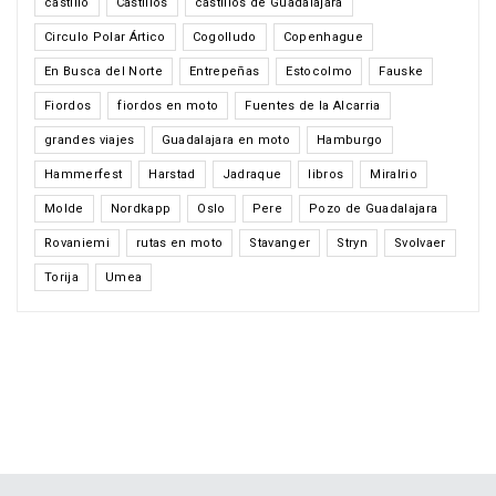
castillo
Castillos
castillos de Guadalajara
Circulo Polar Ártico
Cogolludo
Copenhague
En Busca del Norte
Entrepeñas
Estocolmo
Fauske
Fiordos
fiordos en moto
Fuentes de la Alcarria
grandes viajes
Guadalajara en moto
Hamburgo
Hammerfest
Harstad
Jadraque
libros
Miralrio
Molde
Nordkapp
Oslo
Pere
Pozo de Guadalajara
Rovaniemi
rutas en moto
Stavanger
Stryn
Svolvaer
Torija
Umea