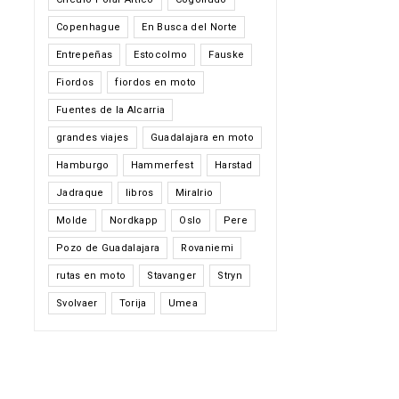
Copenhague
En Busca del Norte
Entrepeñas
Estocolmo
Fauske
Fiordos
fiordos en moto
Fuentes de la Alcarria
grandes viajes
Guadalajara en moto
Hamburgo
Hammerfest
Harstad
Jadraque
libros
Miralrio
Molde
Nordkapp
Oslo
Pere
Pozo de Guadalajara
Rovaniemi
rutas en moto
Stavanger
Stryn
Svolvaer
Torija
Umea