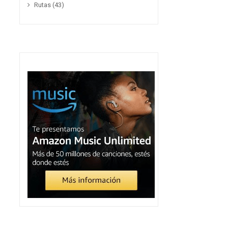
Rutas
(43)