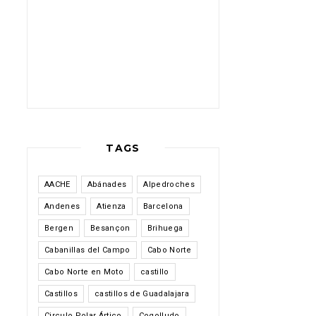
TAGS
AACHE
Abánades
Alpedroches
Andenes
Atienza
Barcelona
Bergen
Besançon
Brihuega
Cabanillas del Campo
Cabo Norte
Cabo Norte en Moto
castillo
Castillos
castillos de Guadalajara
Circulo Polar Ártico
Cogolludo