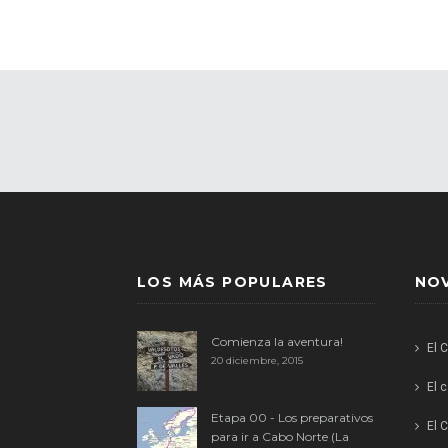
LOS MÁS POPULARES
NO
Comienza la aventura!
El 
20 diciembre, 2015
El 
Etapa 00 - Los preparativos
El C
para ir a Cabo Norte (La