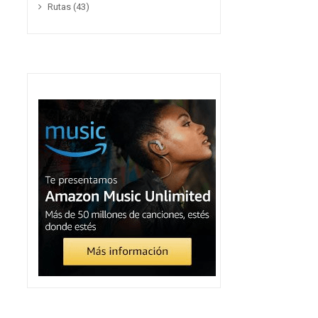
Rutas
(43)