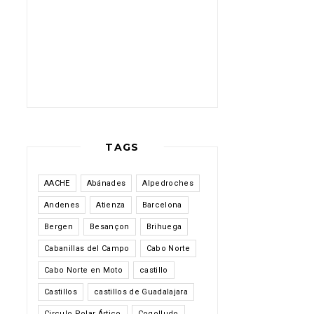
TAGS
AACHE
Abánades
Alpedroches
Andenes
Atienza
Barcelona
Bergen
Besançon
Brihuega
Cabanillas del Campo
Cabo Norte
Cabo Norte en Moto
castillo
Castillos
castillos de Guadalajara
Circulo Polar Ártico
Cogolludo