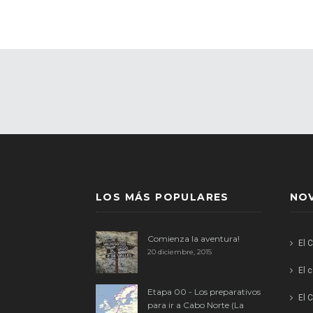
LOS MÁS POPULARES
NO
Comienza la aventura!
El 
20 diciembre, 2015
El 
Etapa 00 - Los preparativos
El C
para ir a Cabo Norte (La