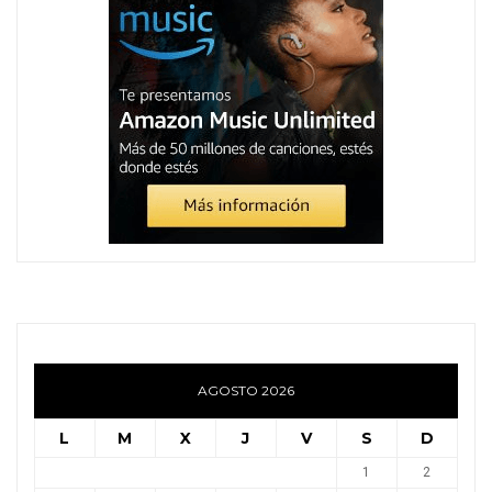
AGOSTO 2026
L
M
X
J
V
S
D
1
2