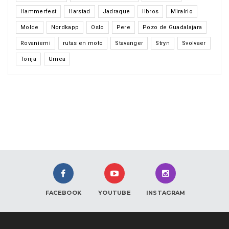
Hammerfest
Harstad
Jadraque
libros
Miralrio
Molde
Nordkapp
Oslo
Pere
Pozo de Guadalajara
Rovaniemi
rutas en moto
Stavanger
Stryn
Svolvaer
Torija
Umea
FACEBOOK
YOUTUBE
INSTAGRAM