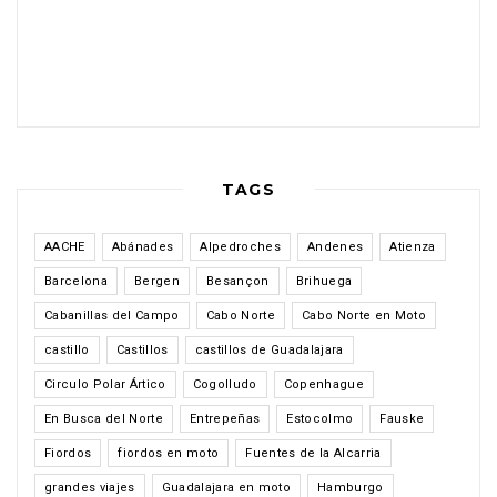
TAGS
AACHE
Abánades
Alpedroches
Andenes
Atienza
Barcelona
Bergen
Besançon
Brihuega
Cabanillas del Campo
Cabo Norte
Cabo Norte en Moto
castillo
Castillos
castillos de Guadalajara
Circulo Polar Ártico
Cogolludo
Copenhague
En Busca del Norte
Entrepeñas
Estocolmo
Fauske
Fiordos
fiordos en moto
Fuentes de la Alcarria
grandes viajes
Guadalajara en moto
Hamburgo