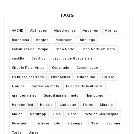
TAGS
AACHE
Abánades
Alpedroches
Andenes
Atienza
Barcelona
Bergen
Besançon
Brihuega
Cabanillas del Campo
Cabo Norte
Cabo Norte en Moto
castillo
Castillos
castillos de Guadalajara
Circulo Polar Ártico
Cogolludo
Copenhague
En Busca del Norte
Entrepeñas
Estocolmo
Fauske
Fiordos
fiordos en moto
Fuentes de la Alcarria
grandes viajes
Guadalajara en moto
Hamburgo
Hammerfest
Harstad
Jadraque
libros
Miralrio
Molde
Nordkapp
Oslo
Pere
Pozo de Guadalajara
Rovaniemi
rutas en moto
Stavanger
Stryn
Svolvaer
Torija
Umea