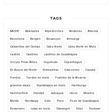
TAGS
AACHE
Abánades
Alpedroches
Andenes
Atienza
Barcelona
Bergen
Besançon
Brihuega
Cabanillas del Campo
Cabo Norte
Cabo Norte en Moto
castillo
Castillos
castillos de Guadalajara
Circulo Polar Ártico
Cogolludo
Copenhague
En Busca del Norte
Entrepeñas
Estocolmo
Fauske
Fiordos
fiordos en moto
Fuentes de la Alcarria
grandes viajes
Guadalajara en moto
Hamburgo
Hammerfest
Harstad
Jadraque
libros
Miralrio
Molde
Nordkapp
Oslo
Pere
Pozo de Guadalajara
Rovaniemi
rutas en moto
Stavanger
Stryn
Svolvaer