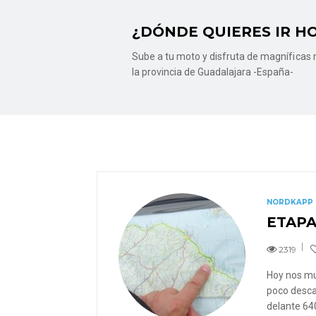
¿DÓNDE QUIERES IR H
Sube a tu moto y disfruta de magníficas r
la provincia de Guadalajara -España-
NORDKAPP
ETAPA
2319
Hoy nos mue
poco desca
delante 640