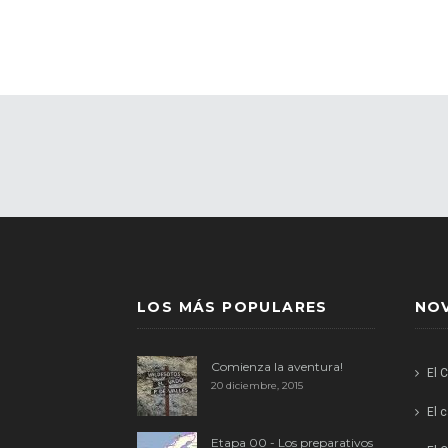
LOS MÁS POPULARES
NO
Comienza la aventura!
El 
20 diciembre, 2015
El 
Etapa 00 - Los preparativos