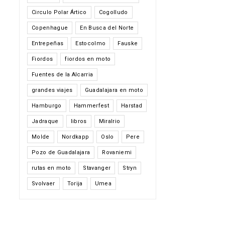
Circulo Polar Ártico
Cogolludo
Copenhague
En Busca del Norte
Entrepeñas
Estocolmo
Fauske
Fiordos
fiordos en moto
Fuentes de la Alcarria
grandes viajes
Guadalajara en moto
Hamburgo
Hammerfest
Harstad
Jadraque
libros
Miralrio
Molde
Nordkapp
Oslo
Pere
Pozo de Guadalajara
Rovaniemi
rutas en moto
Stavanger
Stryn
Svolvaer
Torija
Umea