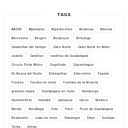
TAGS
AACHE
Abánades
Alpedroches
Andenes
Atienza
Barcelona
Bergen
Besançon
Brihuega
Cabanillas del Campo
Cabo Norte
Cabo Norte en Moto
castillo
Castillos
castillos de Guadalajara
Circulo Polar Ártico
Cogolludo
Copenhague
En Busca del Norte
Entrepeñas
Estocolmo
Fauske
Fiordos
fiordos en moto
Fuentes de la Alcarria
grandes viajes
Guadalajara en moto
Hamburgo
Hammerfest
Harstad
Jadraque
libros
Miralrio
Molde
Nordkapp
Oslo
Pere
Pozo de Guadalajara
Rovaniemi
rutas en moto
Stavanger
Stryn
Svolvaer
Torija
Umea