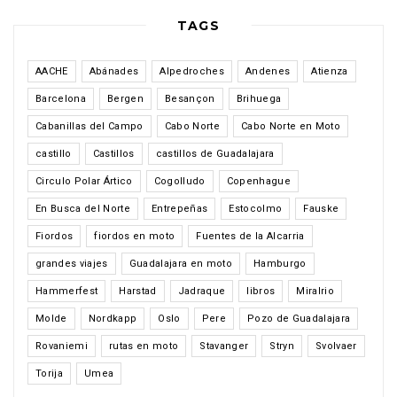
TAGS
AACHE
Abánades
Alpedroches
Andenes
Atienza
Barcelona
Bergen
Besançon
Brihuega
Cabanillas del Campo
Cabo Norte
Cabo Norte en Moto
castillo
Castillos
castillos de Guadalajara
Circulo Polar Ártico
Cogolludo
Copenhague
En Busca del Norte
Entrepeñas
Estocolmo
Fauske
Fiordos
fiordos en moto
Fuentes de la Alcarria
grandes viajes
Guadalajara en moto
Hamburgo
Hammerfest
Harstad
Jadraque
libros
Miralrio
Molde
Nordkapp
Oslo
Pere
Pozo de Guadalajara
Rovaniemi
rutas en moto
Stavanger
Stryn
Svolvaer
Torija
Umea