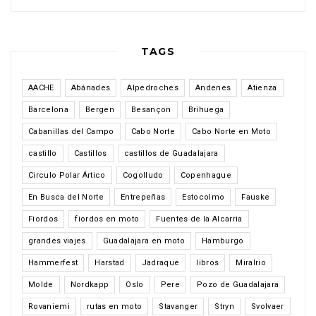
TAGS
AACHE
Abánades
Alpedroches
Andenes
Atienza
Barcelona
Bergen
Besançon
Brihuega
Cabanillas del Campo
Cabo Norte
Cabo Norte en Moto
castillo
Castillos
castillos de Guadalajara
Circulo Polar Ártico
Cogolludo
Copenhague
En Busca del Norte
Entrepeñas
Estocolmo
Fauske
Fiordos
fiordos en moto
Fuentes de la Alcarria
grandes viajes
Guadalajara en moto
Hamburgo
Hammerfest
Harstad
Jadraque
libros
Miralrio
Molde
Nordkapp
Oslo
Pere
Pozo de Guadalajara
Rovaniemi
rutas en moto
Stavanger
Stryn
Svolvaer