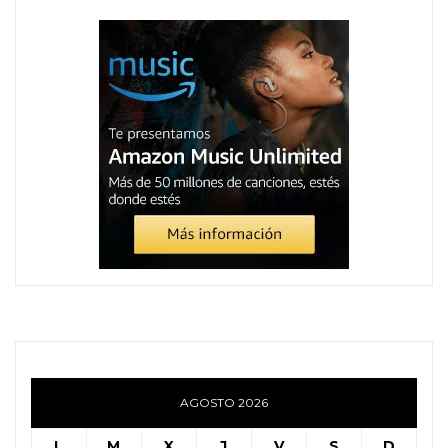
AGOSTO 2026
L
M
X
J
V
S
D