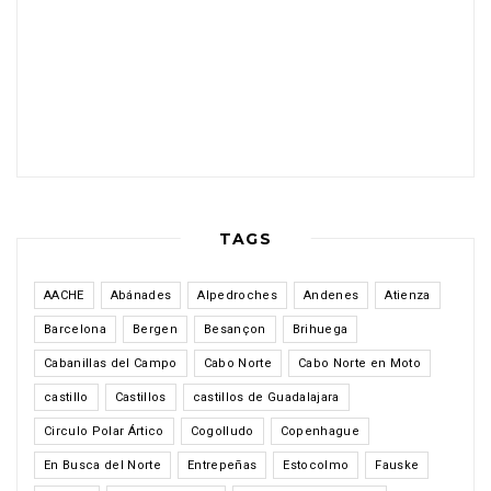
TAGS
AACHE
Abánades
Alpedroches
Andenes
Atienza
Barcelona
Bergen
Besançon
Brihuega
Cabanillas del Campo
Cabo Norte
Cabo Norte en Moto
castillo
Castillos
castillos de Guadalajara
Circulo Polar Ártico
Cogolludo
Copenhague
En Busca del Norte
Entrepeñas
Estocolmo
Fauske