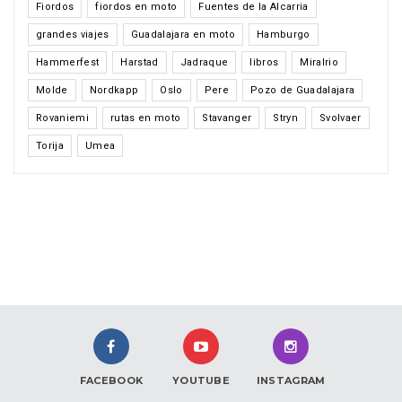
Fiordos
fiordos en moto
Fuentes de la Alcarria
grandes viajes
Guadalajara en moto
Hamburgo
Hammerfest
Harstad
Jadraque
libros
Miralrio
Molde
Nordkapp
Oslo
Pere
Pozo de Guadalajara
Rovaniemi
rutas en moto
Stavanger
Stryn
Svolvaer
Torija
Umea
FACEBOOK
YOUTUBE
INSTAGRAM