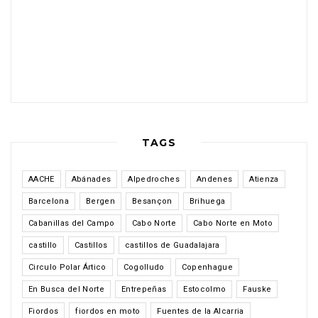
TAGS
AACHE
Abánades
Alpedroches
Andenes
Atienza
Barcelona
Bergen
Besançon
Brihuega
Cabanillas del Campo
Cabo Norte
Cabo Norte en Moto
castillo
Castillos
castillos de Guadalajara
Circulo Polar Ártico
Cogolludo
Copenhague
En Busca del Norte
Entrepeñas
Estocolmo
Fauske
Fiordos
fiordos en moto
Fuentes de la Alcarria