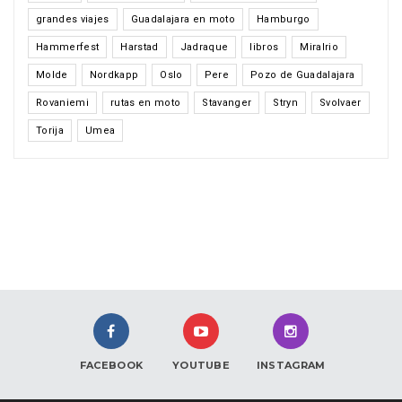
grandes viajes
Guadalajara en moto
Hamburgo
Hammerfest
Harstad
Jadraque
libros
Miralrio
Molde
Nordkapp
Oslo
Pere
Pozo de Guadalajara
Rovaniemi
rutas en moto
Stavanger
Stryn
Svolvaer
Torija
Umea
FACEBOOK
YOUTUBE
INSTAGRAM