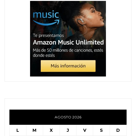
AGOSTO 2026
L
M
X
J
V
S
D