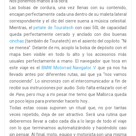
Nos ponemos manos a la obra:
Las bolsas de cordura, una vez llenas con su contenido,
encajan perfectamente cada una dentro de su maleta lateral
correspondiente y el clic del cierre suena a música celestial.
Mientras, el
petate de Touratech
con casi 50L de capacidad
queda perfectamente cerrado y anclado con dos buenas
cinchas
(también de Touratech) en el asiento del copiloto. “Ni
se menea”. Delante de mi, acoplo la bolsa de depósito con el
mapa bien visible en todo lo alto y los accesorios más
usuales perfectamente a mano. El navegador que toca en
este viaje es el
BMW Motorrad Navigator V
que ya nos ha
llevado antes por diferentes rutas, así que ya “nos vamos
conociendo”. Lo sincronizo con el intercomunicador a fin de
recibir sus instrucciones por audio. Solo falta enlazarlo con el
de
Pere
, pero muy a mi pesar me temo que Mallorca queda
un poco lejos para pretender hacerlo hoy…
Todas estas cosas suponen un ritual que, no por tantas
veces repetido, deja de ser atractivo. Será una rutina que
deberemos llevar a cabo cada día a lo largo de todo el viaje
con lo que terminamos automatizándolo y haciéndolo casi
sin pensar. Al final, moto, equipo y motorista son una misma