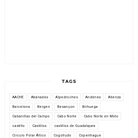
TAGS
AACHE
Abánades
Alpedroches
Andenes
Atienza
Barcelona
Bergen
Besançon
Brihuega
Cabanillas del Campo
Cabo Norte
Cabo Norte en Moto
castillo
Castillos
castillos de Guadalajara
Circulo Polar Ártico
Cogolludo
Copenhague