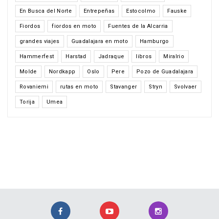
En Busca del Norte
Entrepeñas
Estocolmo
Fauske
Fiordos
fiordos en moto
Fuentes de la Alcarria
grandes viajes
Guadalajara en moto
Hamburgo
Hammerfest
Harstad
Jadraque
libros
Miralrio
Molde
Nordkapp
Oslo
Pere
Pozo de Guadalajara
Rovaniemi
rutas en moto
Stavanger
Stryn
Svolvaer
Torija
Umea